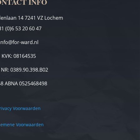
NTACT INFO
lenlaan 14
7241 VZ Lochem
31 (0)6 53 20 60 47
info@for-ward.nl
KVK: 08164535
NR: 0389.90.398.B02
58 ABNA 0525468498
rivacy Voorwaarden
gemene Voorwaarden