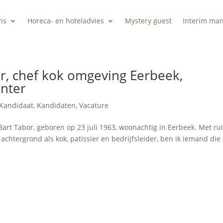
ns
Horeca- en hoteladvies
Mystery guest
Interim ma
er, chef kok omgeving Eerbeek,
nter
Kandidaat
,
Kandidaten
,
Vacature
 Bart Tabor, geboren op 23 juli 1963, woonachtig in Eerbeek. Met ru
achtergrond als kok, patissier en bedrijfsleider, ben ik iemand die