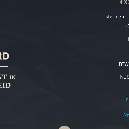
CO
Stellingmo
+
BTW 
NL 
P
Al