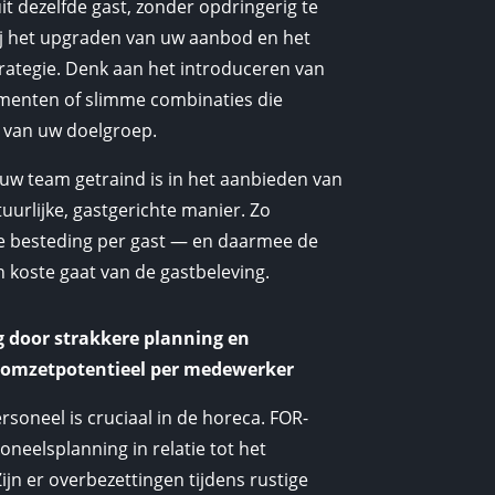
t dezelfde gast, zonder opdringerig te
ij het upgraden van uw aanbod en het
rategie. Denk aan het introduceren van
menten of slimme combinaties die
 van uw doelgroep.
uw team getraind is in het aanbieden van
urlijke, gastgerichte manier. Zo
e besteding per gast — en daarmee de
n koste gaat van de gastbeleving.
g door strakkere planning en
 omzetpotentieel per medewerker
ersoneel is cruciaal in de horeca. FOR-
eelsplanning in relatie tot het
jn er overbezettingen tijdens rustige