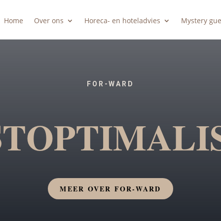
Home
Over ons
Horeca- en hoteladvies
Mystery gue
FOR-WARD
TOPTIMALI
MEER OVER FOR-WARD