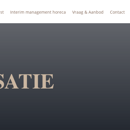
st
Interim management horeca
Vraag & Aanbod
Contact
SATIE