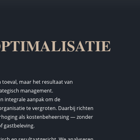
PTIMALISATIE
 toeval, maar het resultaat van
rategisch management.
n integrale aanpak om de
ganisatie te vergroten. Daarbij richten
rhoging als kostenbeheersing — zonder
of gastbeleving.
sch en resultaatgericht. We analyseren